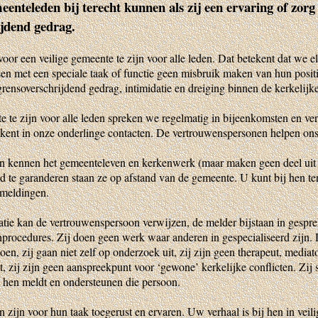
enteleden bij terecht kunnen als zij een ervaring of zorg
ijdend gedrag.
oor een veilige gemeente te zijn voor alle leden. Dat betekent dat we e
en met een speciale taak of functie geen misbruik maken van hun posi
rensoverschrijdend gedrag, intimidatie en dreiging binnen de kerkelij
 te zijn voor alle leden spreken we regelmatig in bijeenkomsten en ve
tekent in onze onderlinge contacten. De vertrouwenspersonen helpen ons 
 kennen het gemeenteleven en kerkenwerk (maar maken geen deel uit
 te garanderen staan ze op afstand van de gemeente. U kunt bij hen te
 meldingen.
atie kan de vertrouwenspersoon verwijzen, de melder bijstaan in gespr
enprocedures. Zij doen geen werk waar anderen in gespecialiseerd zijn. D
n, zij gaan niet zelf op onderzoek uit, zij zijn geen therapeut, mediato
 zij zijn geen aanspreekpunt voor ‘gewone’ kerkelijke conflicten. Zij s
j hen meldt en ondersteunen die persoon.
zijn voor hun taak toegerust en ervaren. Uw verhaal is bij hen in veil