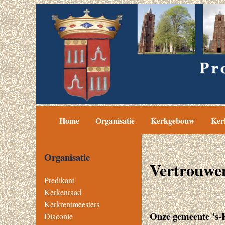
Home
Organisatie
Kerkgebouw
Ker
Organisatie
Vertrouwen
Predikant
Kerkenraad
Kerkrentmeesters
Onze gemeente ’s-H
Diaconie