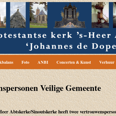
kbalans
Foto
ANBI
Concerten & Kunst
Verhuur
spersonen Veilige Gemeente
eer Abtskerke/Sinoutskerke heeft twee vertrouwensperso