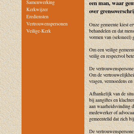
een man, waar geme
Samenwerking
Kerkwijzer
over grensoverschr
Erediensten
Vertrouwenspersonen
Onze gemeente kiest erv
behandelen en dat mens
Veilige-Kerk
vormen van (seksueel) g
Om een veilige gemeente
veilig en respectvol be
De vertrouwenspersonen
Om de vertrouwelijkheid
vragen, vermoedens en
Afhankelijk van de situ
bij aangiftes en klacht
aan waarheidsvinding doe
medewerker of advocaat,
gemeentelid dat zich bi
De vertrouwenspersonen 