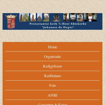
Home
Organisatie
Kerkgebouw
Kerkbalans
Foto
ANBI
Concerten & Kunst