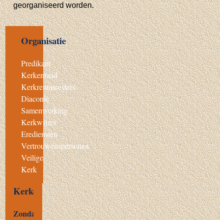
georganiseerd worden.
Organisatie
Predikant
Kerkenraad
Kerkrentmeesters
Diaconie
Samenwerking
Kerkwijzer
Erediensten
Vertrouwenspersonen
Veilige-
Kerk