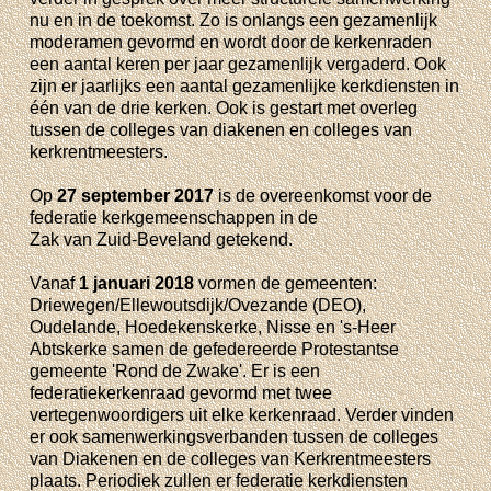
nu en in de toekomst. Zo is onlangs een gezamenlijk
moderamen gevormd en wordt door de kerkenraden
een aantal keren per jaar gezamenlijk vergaderd. Ook
zijn er jaarlijks een aantal gezamenlijke kerkdiensten in
één van de drie kerken. Ook is gestart met overleg
tussen de colleges van diakenen en colleges van
kerkrentmeesters.
Op
27 september 2017
is de overeenkomst voor de
federatie kerkgemeenschappen in de
Zak van Zuid-Beveland getekend.
Vanaf
1 januari 2018
vormen de gemeenten:
Driewegen/Ellewoutsdijk/Ovezande (DEO),
Oudelande, Hoedekenskerke, Nisse en 's-Heer
Abtskerke samen de gefedereerde Protestantse
gemeente 'Rond de Zwake'. Er is een
federatiekerkenraad gevormd met twee
vertegenwoordigers uit elke kerkenraad. Verder vinden
er ook samenwerkingsverbanden tussen de colleges
van Diakenen en de colleges van Kerkrentmeesters
plaats. Periodiek zullen er federatie kerkdiensten