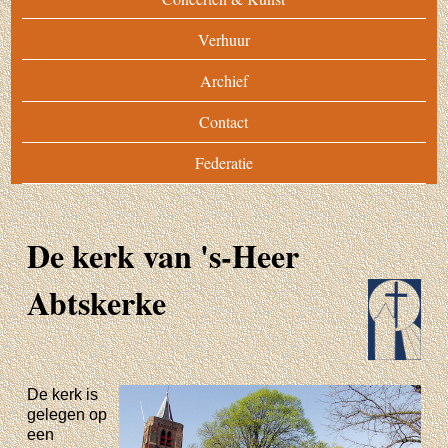
Verhuur
Archief
Contact
Federatie
De kerk van 's-Heer
Abtskerke
De kerk is
gelegen op
een