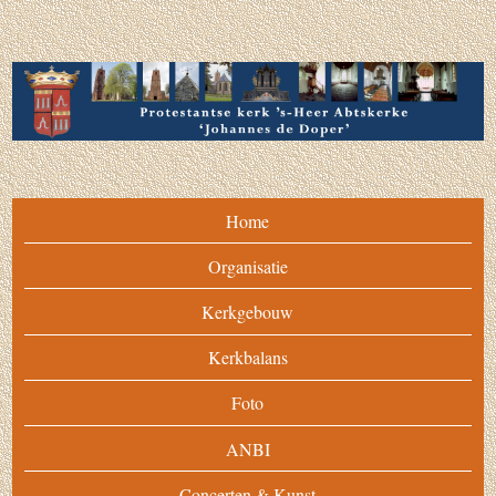
Home
Organisatie
Kerkgebouw
Kerkbalans
Foto
ANBI
Concerten & Kunst