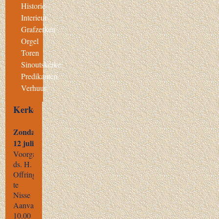
Historie
Interieur
Grafzerken
Orgel
Toren
Sinoutskerke
Predikanten
Verhuur