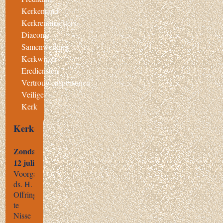
Kerkenraad
Kerkrentmeesters
Diaconie
Samenwerking
Kerkwijzer
Erediensten
Vertrouwenspersonen
Veilige-
Kerk