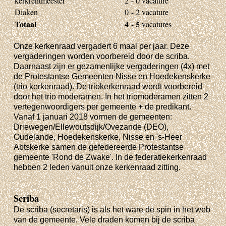
kerkrentmeester
2
- 0 vacature
Diaken
0
- 2 vacature
Totaal
4
- 5
vacatures
Onze kerkenraad vergadert 6 maal per jaar. Deze
vergaderingen worden voorbereid door de scriba.
Daarnaast zijn er gezamenlijke vergaderingen (4x) met
de Protestantse Gemeenten Nisse en Hoedekenskerke
(trio kerkenraad). De triokerkenraad wordt voorbereid
door het trio moderamen. In het triomoderamen zitten 2
vertegenwoordigers per gemeente + de predikant.
Vanaf 1 januari 2018 vormen de gemeenten:
Driewegen/Ellewoutsdijk/Ovezande (DEO),
Oudelande, Hoedekenskerke, Nisse en 's-Heer
Abtskerke samen de gefedereerde Protestantse
gemeente 'Rond de Zwake'. In de federatiekerkenraad
hebben 2 leden vanuit onze kerkenraad zitting.
Scriba
De scriba (secretaris) is als het ware de spin in het web
van de gemeente. Vele draden komen bij de scriba