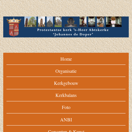
Home
Organisatie
Kerkgebouw
Kerkbalans
Foto
ANBI
Concerten & Kunst