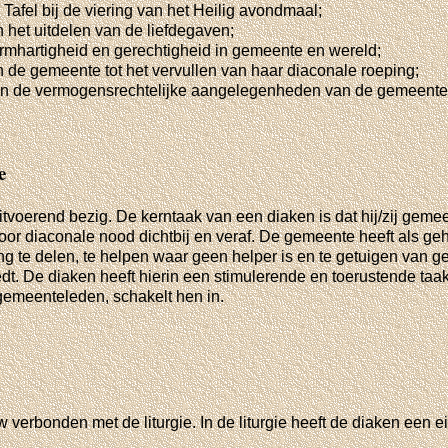
 Tafel bij de viering van het Heilig avondmaal;
 het uitdelen van de liefdegaven;
rmhartigheid en gerechtigheid in gemeente en wereld;
n de gemeente tot het vervullen van haar diaconale roeping;
an de vermogensrechtelijke aangelegenheden van de gemeente
e
itvoerend bezig. De kerntaak van een diaken is dat hij/zij geme
 voor diaconale nood dichtbij en veraf. De gemeente heeft als g
ng te delen, te helpen waar geen helper is en te getuigen van 
dt. De diaken heeft hierin een stimulerende en toerustende taa
emeenteleden, schakelt hen in.
 verbonden met de liturgie. In de liturgie heeft de diaken een 