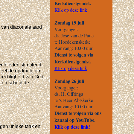
 van diaconale aard
enteleden stimuleert
eheel de opdracht om
gerechtigheid van God
k en schept de
eigen unieke taak en