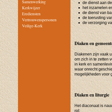
Samenwerking
de dienst aan de
Kerkwijzer
het inzamelen en
de dienst van ba
Erediensten
de toerusting va
Vertrouwenspersonen
de verzorging v
Veilige-Kerk
Diaken en gemeent
Diakenen zijn vaak u
om zich in te zetten
in kerk en samenlevi
waar onrecht geschie
mogelijkheden voor g
Diaken en liturgie
Het diaconaat is nauw
rol: