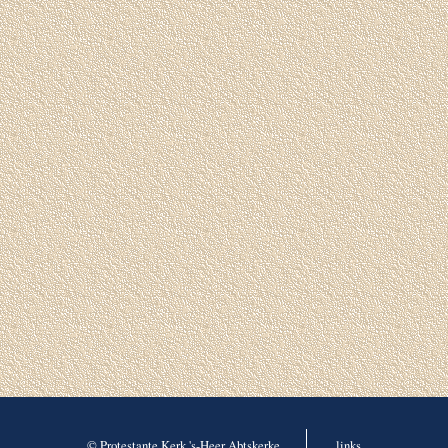
© Protestante Kerk 's-Heer Abtskerke
links