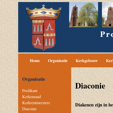
Home
Organisatie
Kerkgebouw
Ker
Organisatie
Diaconie
Predikant
Kerkenraad
Kerkrentmeesters
Diakenen zijn in he
Diaconie