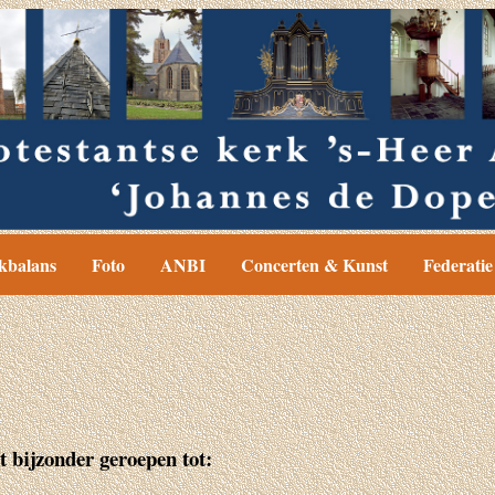
kbalans
Foto
ANBI
Concerten & Kunst
Federatie
t bijzonder geroepen tot: