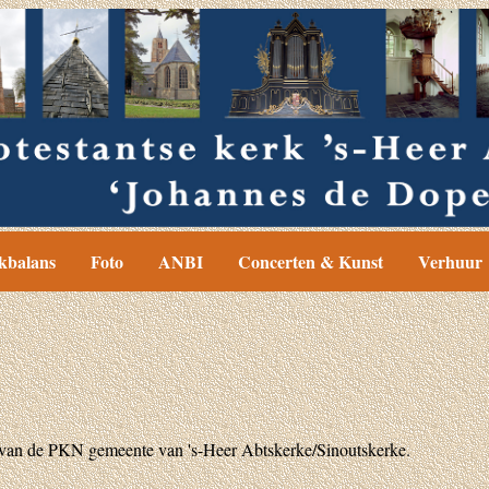
kbalans
Foto
ANBI
Concerten & Kunst
Verhuur
van de PKN gemeente van 's-Heer Abtskerke/Sinoutskerke.