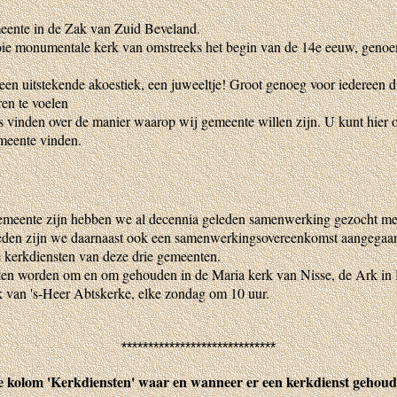
meente in de Zak van Zuid Beveland.
ie monumentale kerk van omstreeks het begin van de 14e eeuw, geno
en uitstekende akoestiek, een juweeltje! Groot genoeg voor iedereen d
ren te voelen
es vinden over de manier waarop wij gemeente willen zijn. U kunt hier o
emeente vinden.
emeente zijn hebben we al decennia geleden samenwerking gezocht me
leden zijn we daarnaast ook een samenwerkingsovereenkomst aangega
e kerkdiensten van deze drie gemeenten.
ten worden om en om gehouden in de Maria kerk van Nisse, de Ark in
 van 's-Heer Abtskerke, elke zondag om 10 uur.
*****************************
e kolom 'Kerkdiensten' waar en wanneer er een kerkdienst gehoud