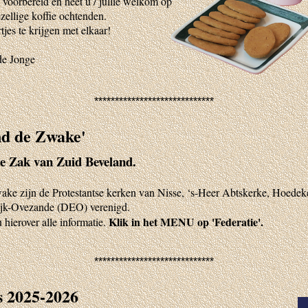
 voorbereid en heet u / jullie welkom op
zellige koffie ochtenden.
jes te krijgen met elkaar!
de Jonge
*****************************
nd de Zwake'
e Zak van Zuid Beveland.
wake zijn de Protestantse kerken van Nisse, ‘s-Heer Abtskerke, Hoede
jk-Ovezande (DEO) verenigd.
Klik in het MENU op 'Federatie'.
 hierover alle informatie.
*****************************
 2025-2026