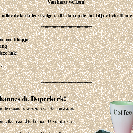
Van harte welkom!
 online de kerkdienst volgen, klik dan op de link bij de betreffende 
*****************************
en een filmpje
gang
deze link!
O
*****************************
ohannes de Doperkerk!
n de maand reserveren we de consistorie
g om elke maand te komen. U komt als u