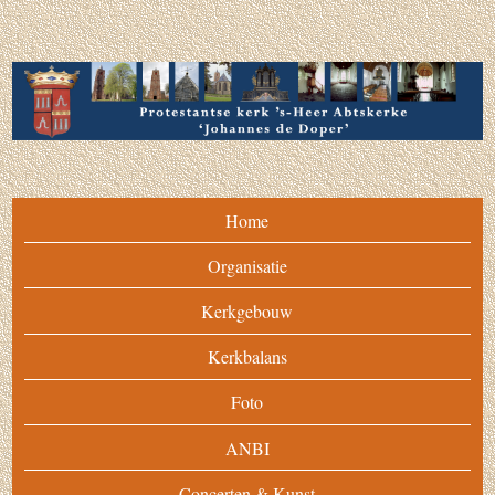
Home
Organisatie
Kerkgebouw
Kerkbalans
Foto
ANBI
Concerten & Kunst